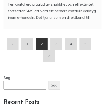
I en digital era präglad av snabbhet och effektivitet
fortsätter SMS att vara ett oerhört kraftfullt verktyg
inom e-handeln. Det tjänar som en direktkanal till
1
2
3
4
5
Søg
Søg
Recent Posts